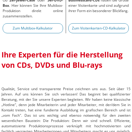
Ob
2er-Jewel-Case
oder
5er-DVD-
Businesscard-CDs
haben die Größe
Box
. Hier können Sie Ihre Multibox-
einer Visitenkarte und sind aufgrund
Produktion direkt online
ihrer Form ein besonderer Blickfang.
zusammenstellen.
Zum Multibox-Kalkulator
Zum Visitenkarten-CD-Kalkulator
Ihre Experten für die Herstellung
von CDs, DVDs und Blu-rays
Qualität, Service und transparente Preise zeichnen uns aus. Seit über 15
Jahren. Auf uns können Sie sich verlassen! Das beginnt bei qualifizierter
Beratung, mit der Sie unsere Experten begleiten. Wir haben keine klassische
„Hotline", denn jede Mitarbeiterin und jeder Mitarbeiter, mit der/dem Sie in
Kontakt treten, hat eine fundierte Ausbildung im grafischen Bereich und ist
„vom Fach". Das ist uns wichtig und ebenso notwendig für den zweiten
wesentlichen Baustein: Die Produktion: Denn wir sind schnell. Effiziente,
automatisierte Produktionsprozesse verknüpft mit hochmotivierten und
fachlich versierten Mitarbeiterinnen und Mitarbeitern macht es uns möglich,