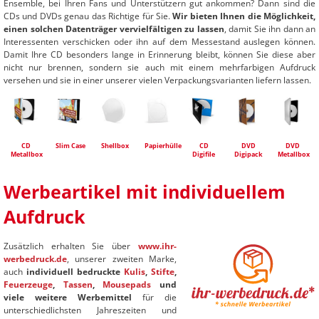
Ensemble, bei Ihren Fans und Unterstützern gut ankommen? Dann sind die
CDs und DVDs genau das Richtige für Sie.
Wir bieten Ihnen die Möglichkeit,
einen solchen Datenträger vervielfältigen zu lassen
, damit Sie ihn dann an
Interessenten verschicken oder ihn auf dem Messestand auslegen können.
Damit Ihre CD besonders lange in Erinnerung bleibt, können Sie diese aber
nicht nur brennen, sondern sie auch mit einem mehrfarbigen Aufdruck
versehen und sie in einer unserer vielen Verpackungsvarianten liefern lassen.
CD
Slim Case
Shellbox
Papierhülle
CD
DVD
DVD
Metallbox
Digifile
Digipack
Metallbox
Werbeartikel mit individuellem
Aufdruck
Zusätzlich erhalten Sie über
www.ihr-
werbedruck.de
, unserer zweiten Marke,
auch
individuell bedruckte
Kulis
,
Stifte
,
Feuerzeuge
,
Tassen
,
Mousepads
und
viele weitere Werbemittel
für die
unterschiedlichsten Jahreszeiten und