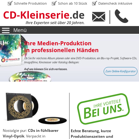
Schnelle Produktion
Schon ab 10 Stück
Datencheck inklusive
Menü
Ihre Medien-Produktion
in professionellen Händen
Ob Sie Ihr nächstes Album planen oder eine DVD-Produktion, ein Blu-ray-Projekt, Software-CDs,
Imagefilme, Kinoteaser oder Katalog-Beilagen:
Auf uns können Sie sich verlassen.
Zum Online-Konfigurator
Nostalgie pur:
CDs in fühlbarer
Echte Beratung, kurze
Vinyl-Optik
. Verpackt in
Produktionszeiten und