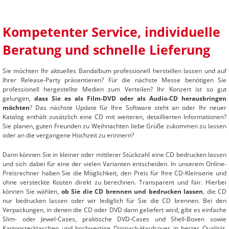
Kompetenter Service, individuelle
Beratung und schnelle Lieferung
Sie möchten Ihr aktuelles Bandalbum professionell herstellen lassen und auf
Ihrer Release-Party präsentieren? Für die nächste Messe benötigen Sie
professionell hergestellte Medien zum Verteilen? Ihr Konzert ist so gut
gelungen,
dass Sie es als Film-DVD oder als Audio-CD herausbringen
möchten
? Das nächste Update für Ihre Software steht an oder Ihr neuer
Katalog enthält zusätzlich eine CD mit weiteren, detaillierten Informationen?
Sie planen, guten Freunden zu Weihnachten liebe Grüße zukommen zu lassen
oder an die vergangene Hochzeit zu erinnern?
Dann können Sie in kleiner oder mittlerer Stückzahl eine CD bedrucken lassen
und sich dabei für eine der vielen Varianten entscheiden. In unserem Online-
Preisrechner haben Sie die Möglichkeit, den Preis für Ihre CD-Kleinserie und
ohne versteckte Kosten direkt zu berechnen. Transparent und fair. Hierbei
können Sie wählen,
ob Sie die CD brennen und bedrucken lassen
, die CD
nur bedrucken lassen oder wir lediglich für Sie die CD brennen. Bei den
Verpackungen, in denen die CD oder DVD dann geliefert wird, gibt es einfache
Slim- oder Jewel-Cases, praktische DVD-Cases und Shell-Boxen sowie
Kartonstecktaschen und hochwertige Digipack-Hardcover in bester Qualität.